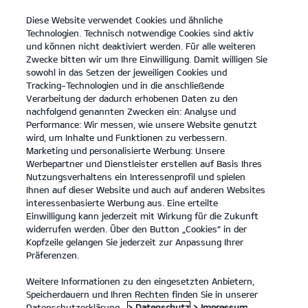
Diese Website verwendet Cookies und ähnliche
open
Technologien. Technisch notwendige Cookies sind aktiv
menu
und können nicht deaktiviert werden. Für alle weiteren
KONTAKT
Zwecke bitten wir um Ihre Einwilligung. Damit willigen Sie
sowohl in das Setzen der jeweiligen Cookies und
Tracking-Technologien und in die anschließende
PROBEFAHRT
Verarbeitung der dadurch erhobenen Daten zu den
nachfolgend genannten Zwecken ein: Analyse und
Performance: Wir messen, wie unsere Website genutzt
wird, um Inhalte und Funktionen zu verbessern.
Marketing und personalisierte Werbung: Unsere
Werbepartner und Dienstleister erstellen auf Basis Ihres
Nutzungsverhaltens ein Interessenprofil und spielen
Ihnen auf dieser Website und auch auf anderen Websites
Modelle
interessenbasierte Werbung aus. Eine erteilte
Einwilligung kann jederzeit mit Wirkung für die Zukunft
widerrufen werden. Über den Button „Cookies“ in der
Business
Kopfzeile gelangen Sie jederzeit zur Anpassung Ihrer
Präferenzen.
Angebote
Weitere Informationen zu den eingesetzten Anbietern,
Speicherdauern und Ihren Rechten finden Sie in unserer
Datenschutzerklärung.
> Datenschutz
> Impressum